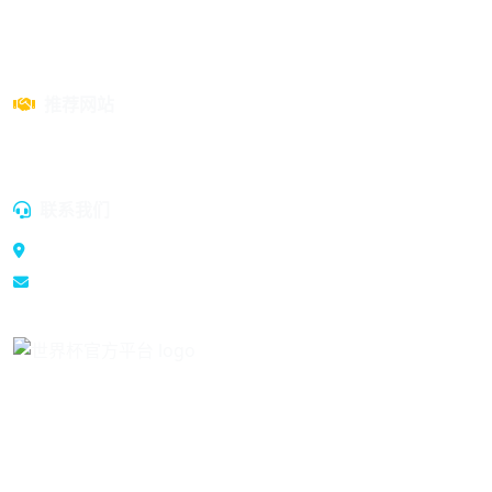
推荐网站
duanzaoshebei.com
联系我们
400-6440198
support@cqcrwl.com
世界杯官方平台
世界杯官方平台为您提供2026年美加墨国际足联世界杯(FIFA World
Cup)足球赛事的全方位服务官网入口，涵盖赛程表、实时比分、冠军
预测、平台推荐、高清直播、赔率分析与购买平台app。整合多语言
解说与独家内容，通过智能推荐系统满足个性化需求，实时更新赛事