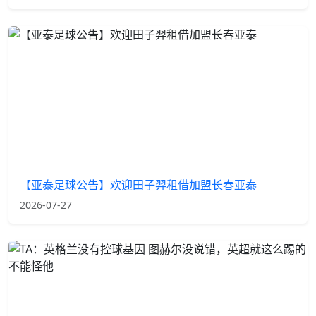
【亚泰足球公告】欢迎田子羿租借加盟长春亚泰
2026-07-27