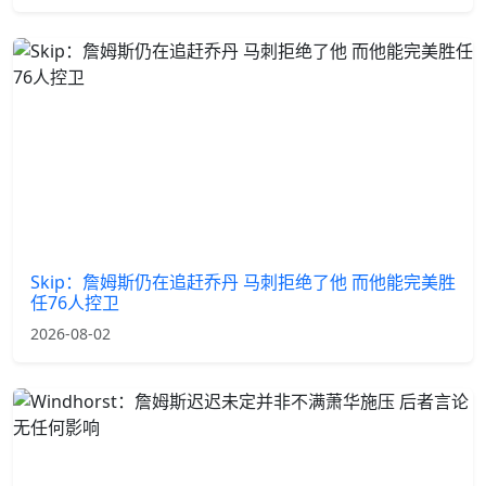
Skip：詹姆斯仍在追赶乔丹 马刺拒绝了他 而他能完美胜
任76人控卫
2026-08-02