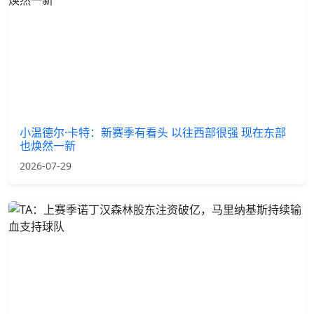
小温德尔·卡特：新赛季有看头 以往西部很强 现在东部
也焕然一新
2026-07-29