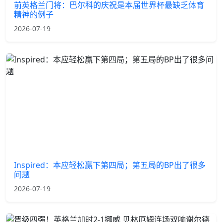
前英格兰门将：巴尔科的庆祝是本届世界杯最缺乏体育
精神的例子
2026-07-19
Inspired：本应轻松赢下第四局；第五局的BP出了很多
问题
2026-07-19