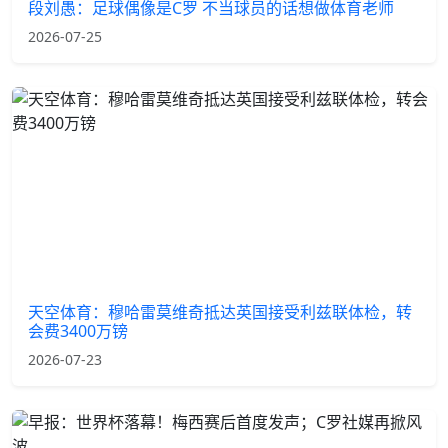
段刘愚：足球偶像是C罗 不当球员的话想做体育老师
2026-07-25
天空体育：穆哈雷莫维奇抵达英国接受利兹联体检，转
会费3400万镑
2026-07-23