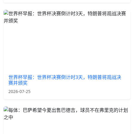
世界杯早报：世界杯决赛倒计时3天，特朗普将观战决
赛并颁奖
2026-07-25