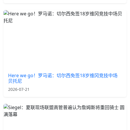
Here we go！罗马诺：切尔西免签18岁维冈竞技中场
贝托尼
2026-07-21