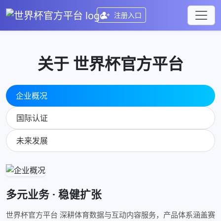
注册入口
关于 世界杯官方平台
企业概况
国际认证
未来发展
多元业务 · 稳健扩张
世界杯官方平台 深耕体育数据与互动内容服务，产品体系涵盖赛