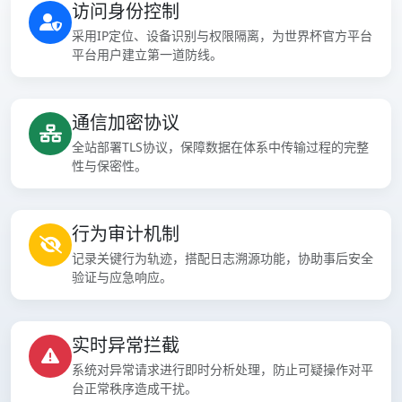
访问身份控制
采用IP定位、设备识别与权限隔离，为世界杯官方平台
平台用户建立第一道防线。
通信加密协议
全站部署TLS协议，保障数据在体系中传输过程的完整
性与保密性。
行为审计机制
记录关键行为轨迹，搭配日志溯源功能，协助事后安全
验证与应急响应。
实时异常拦截
系统对异常请求进行即时分析处理，防止可疑操作对平
台正常秩序造成干扰。